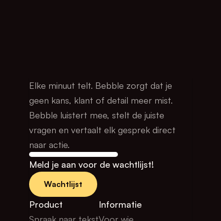
Elke minuut telt. Bebble zorgt dat je 
geen kans, klant of detail meer mist. 
Bebble luistert mee, stelt de juiste 
vragen en vertaalt elk gesprek direct 
naar actie.
Meld je aan voor de wachtlijst!
Wachtlijst
Product
Informatie
Spraak naar tekst
Voor wie