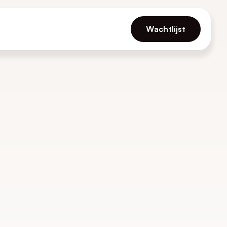
Wachtlijst
!
.