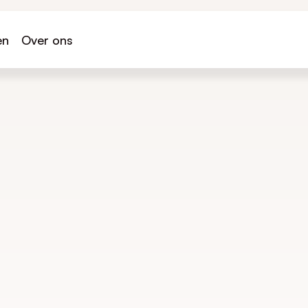
en
Over ons
Demo aanvragen
Meld je direct aan
Kom als een van de eerste op de wachtlijst te staan
Maximaal 25 plekken beschikbaar